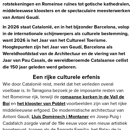
rotstekeningen en Romeinse ruïnes tot gotische kathedralen
middeleeuwse kloosters en de spectaculaire meesterwerke
van Antoni Gaudí.
In 2026 staat Catalonië, en in het bijzonder Barcelona, volop
in de internationale schijnwerpers als culturele bestemming,
want 2026 is het Jaar van het Cultureel Toerisme.
Hoogtepunten zijn het Jaar van Gaudí, Barcelona als
Wereldhoofdstad van de Architectuur en de viering van het
Jaar van Pau Casals, de wereldberoemde Catalaanse cellist
die 150 jaar geleden werd geboren.
Een rijke culturele erfenis
Wie door Catalonië reist, merkt dat het verleden overal
voelbaar is. In Tarragona bezoek je de imposante resten van
het Romeinse rijk, terwijl de
romaanse kerken in de Vall de
Boí
en
het klooster van Poblet
voorbeelden zijn van het rijke
middeleeuwse erfgoed. De modernistische architectuur van
Antoni Gaudí,
Lluís Domènech i Montaner
en Josep Puig i
Cadafalch zorgde vanaf de 19e eeuw voor een nieuw artistiek
hoogtepunt. Iconen als de Sagrada Família, het Palau de la