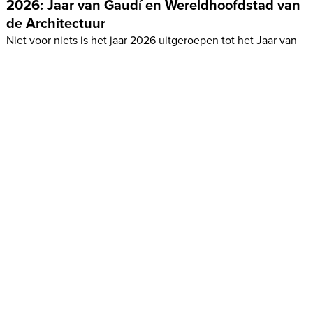
2026: Jaar van Gaudí en Wereldhoofdstad van
de Architectuur
Niet voor niets is het jaar 2026 uitgeroepen tot het Jaar van
Cultureel Toerisme in Catalonië. Barcelona herdenkt de 100ste
sterfdag van
Antoni Gaudí
, de architect die met zijn visionaire
ontwerpen het gezicht van de stad blijvend heeft veranderd.
Hij overleed in 1926. Tegelijkertijd voert Barcelona in 2026 de
titel van Wereldhoofdstad van de Architectuur, toegekend
door de Internationale Unie van Architecten (UIA) en UNESCO.
Gedurende het hele jaar staan er activiteiten op de planning.
Van speciale rondleidingen en immersieve ervaringen in
Gaudí’s meesterwerken tot internationale congressen over
duurzaamheid en stedelijke ontwikkeling, en van
grootschalige festivals en installaties in alle stadsdistricten tot
tentoonstellingen en samenwerkingen met musea en culturel
instellingen: overal in Barcelona wordt stilgestaan bij het
erfgoed van Gaudí en de toekomst van de architectuur
gevierd.