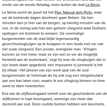
einde van de eerste fietsdag, even buiten de stad
La Sénia
.
La Sénia vormt de poort tot het
Parc Natural dels Ports
, waar
we de komende dagen doorheen gaan fietsen. Op tien
minuten ben je hier van de bergen, op twintig minuten van de
zee. In de oorlog was hier een geheim vliegveld waar Duitsers
opstegen om bommen te werpen. De voormalige
burgemeester van de stad blijkt tegenwoordig
gevechtsvliegtuigen op te knappen in een loods niet ver van
het oude vliegveld. Een joviale, energieke man. ‘Vliegen
kunnen ze niet meer, maar ze zijn wel zo ver als mogelijk
hersteld aan de buitenkant,’ zegt hij over de vliegtuigen die in
zijn loods staan opgesteld, een imposante rij ijzerwerk is het
bij elkaar.’ Het plezier van zijn werk spat van de oud-
burgemeester af, helemaal als hij ook nog een vliegsimulator
aan ons kan laten zien, waarin ik ons vliegtuig binnen no time
weet te laten neerstorten.
Eva van de olijfboomgaard vertelt over de geschiedenis van d
olijfbomen in haar boomgaard, sommige zijn meer dan
duizend jaar oud. Deze oudste bomen hebben een keurmerk,