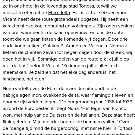
ze in ons hotel in de levendige stad
Tortosa
, terwijl we
mosselen eten uit de
Ebro-delta
. Het is er het seizoen voor.
Vicent heeft deze route grotendeels opgezet. Hij heeft een
karakteristieke kop, gebruind en vol rimpels. Zijn ogen vonken
van pret wanneer hij de kaart openvouwt en ons de route
toont die we gaan fietsen de komende vijf dagen. Door drie
oude koninkrijken; Catalonië, Aragón en Valencia. Normaal
fietsen de cliënten zeven tot negen dagen door de streek, wij
doen het in vijf. ‘Sommige delen van de route pik ik jullie op
met de bus,’ belooft Vicent. ‘Zo kunnen jullie alles toch
meemaken. Je zal zien dat het elke dag anders is, het
landschap, het eten.’
Nuria vertelt over de Ebro, de rivier die uitmondt in de
nabijgelegen indrukwekkende delta, waar flamingo’s leven en
enorme rijstvelden liggen. ‘De burgeroorlog van 1936 tot 1939
is rond de Ebro beslecht,’ zegt Nuria. ‘Het leger van Franco
won, met hulp van de Duitsers en de Italianen. Deze stad heef
flink geleden. Mijn moeder hoorde de bommen vallen.’ Over
de roerige tijd rond de burgeroorlog, met name hier in Tortosa,
hoor ik de volgende morgen meer van een belezen stadsgids,