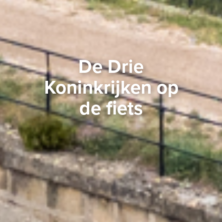
De Drie
Koninkrijken op
de fiets