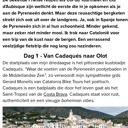
d’Aubisque zijn wellicht de eerste die in je opkomen als je
aan de Pyreneeën denkt. Maar deze reusachtige bergketen
strekt zich ook uit over de landgrens. Ja, ook in Spanje tonen
de Pyreneeën zich in al hun schoonheid. Minder gekend,
maar zeker niet minder mooi. Ik trok naar Catalonië voor
een trip van de kust naar de bergen. Een verrassend
veelzijdige fietstrip die nog lang zou nazinderen.
Dag 1 - Van Cadaqués naar Olot
De startplaats van mijn driedaagse is het pittoreske kuststadje
Cadaqués. “Waar de voeten van de Pyreneeën pootjebaden in
de Middellandse Zee”, zo verwoordt mijn sympathieke gids
Gerard Monells van Catalonia Bike Tours het poëtisch.
Cadaques is een badplaats die door het leven gaat als het
Saint-Tropez van de
Costa Brava
. Cadaqués staat voor rust,
authenticiteit en een vleugje
bohemian vibes
.