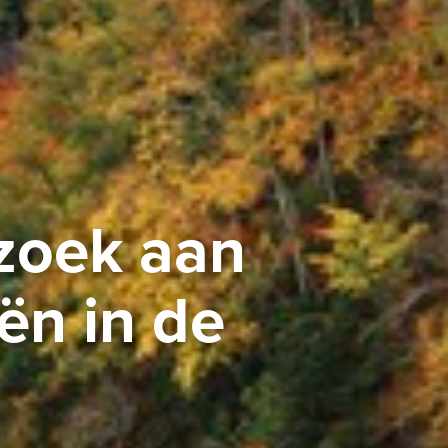
zoek aan
ën in de