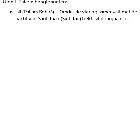
Urgell. Enkele hoogtepunten:
Isil (Pallars Sobirà) – Omdat de viering samenvalt met de
nacht van Sant Joan (Sint-Jan) trekt Isil doorgaans de
grootste menigte en heerst er een betoverende sfeer.
Alins (Pallars Sobirà) – Kleinschaliger maar rijk aan
traditie en lokale elementen.
Vall de Boí (Alta Ribagorça) – Dorpen als Boí, Durro,
Barruera en Erill la Vall organiseren elk hun eigen Falles
op andere dagen, perfect voor wie meerdere vieringen
wil bijwonen.
Les (Val d’Aran) – Bekend om de
Quema deth Haro
, het
verbranden van een enorme boomstam op het
dorpsplein – een diepgeworteld Aranees ritueel.
Arties, Vielha, Vilamòs, Bausen (Val d’Aran)
Lles de Cerdanya, Montellà, Tuixent (Cerdanya en Alt
Urgell)
De vieringen vinden meestal plaats op of rond de feestdag van
de patroonheilige of op de dag van de zonnewende, wat
betekent dat je bij een goede planning meerdere dorpen kunt
aandoen.