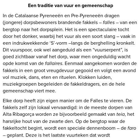
Een traditie van vuur en gemeenschap
In de Catalaanse Pyreneeën en Pre-Pyreneeën dragen
(jongere) dorpsbewoners brandende fakkels –
falles
– van een
bergtop naar het dorpsplein. Het is een spectaculaire tocht
door het donker, waarbij het vuur als een soort slang – vaak in
een indrukwekkende ‘S’-vorm –langs de berghelling kronkelt.
Dit vuurspoor, ook wel aangeduid als een “vuurserpent”, is
goed zichtbaar vanaf het dorp, waar men ongeduldig wacht
opde komst van de
fallaires
. Eenmaal aangekomen worden de
fakkels in een groot vreugdevuur gegooid en volgt een avond
vol muziek, dans, eten en rituelen. Klokken luiden,
muziekgroepen begeleiden de fakkeldragers, en de hele
gemeenschap viert mee.
Elke dorp heeft zijn eigen manier om de Falles te vieren. De
fakkels zelf zijn lokaal vervaardigd: in de meeste dorpen van
Alta Ribagorça worden ze bijvoorbeeld gemaakt van
teia
, het
harsrijke hout van de zwarte den. Op de bergtop waar de
fakkeltocht begint, wordt een speciale dennenboom – de
faro
– geplant. Deze is het laatste vuurteken dat wordt