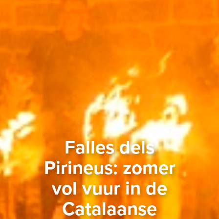
Falles dels
Pirineus: zomer
vol vuur in de
Catalaanse