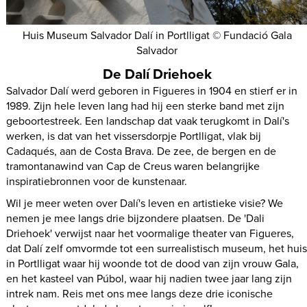
Huis Museum Salvador Dalí in Portlligat © Fundació Gala
Salvador
De Dalí Driehoek
Salvador Dalí werd geboren in Figueres in 1904 en stierf er in
1989. Zijn hele leven lang had hij een sterke band met zijn
geboortestreek. Een landschap dat vaak terugkomt in Dalí's
werken, is dat van het vissersdorpje Portlligat, vlak bij
Cadaqués, aan de Costa Brava. De zee, de bergen en de
tramontanawind van Cap de Creus waren belangrijke
inspiratiebronnen voor de kunstenaar.
Wil je meer weten over Dalí's leven en artistieke visie? We
nemen je mee langs drie bijzondere plaatsen. De 'Dali
Driehoek' verwijst naar het voormalige theater van Figueres,
dat Dalí zelf omvormde tot een surrealistisch museum, het hui
in Portlligat waar hij woonde tot de dood van zijn vrouw Gala,
en het kasteel van Púbol, waar hij nadien twee jaar lang zijn
intrek nam. Reis met ons mee langs deze drie iconische