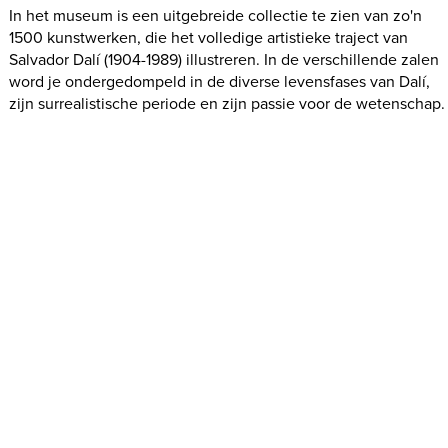
In het museum is een uitgebreide collectie te zien van zo'n
1500 kunstwerken, die het volledige artistieke traject van
Salvador Dalí (1904-1989) illustreren. In de verschillende zalen
word je ondergedompeld in de diverse levensfases van Dalí,
zijn surrealistische periode en zijn passie voor de wetenschap.
Schilderijen, tekeningen, beeldhouwwerken, gravures,
installaties, hologrammen, stereoscopieën, foto's ... Er is zo
veel te zien! Ook de diverse obsessies van de schilder komen
aan bod – mieren, smeltende klokken, eieren, mannequins –
en er hangen enkele van zijn meesterwerken, zoals 'Galatea
de las Esferas' (1952), 'L'espectre del sex-appeal' (1932) en
'Galarina' (1944-45).
Goed om weten: Het museum bestaat uit drie verschillende
ruimtes, waar bezoekers vrij kunnen rondlopen:
- Het theater-museum: het oorspronkelijke theater omvat
verschillende ruimtes die samen een uniek artistiek object
vormen, waarbij elk element onlosmakelijk verbonden is met
het geheel.
- De zalen die in de loop der jaren zijn bijgebouwd: hier