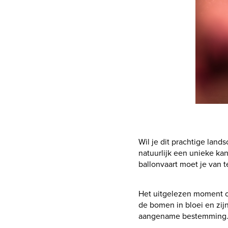
Wil je dit prachtige land
natuurlijk een unieke ka
ballonvaart moet je van
Het uitgelezen moment om
de bomen in bloei en zij
aangename bestemming. Wa
lekkerste geuren (en sma