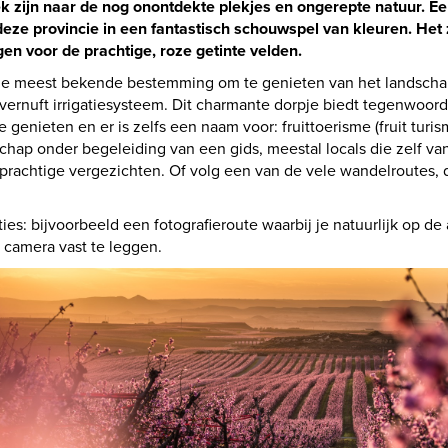
k zijn naar de nog onontdekte plekjes en ongerepte natuur. Ee
deze provincie in een fantastisch schouwspel van kleuren. Het z
en voor de prachtige, roze getinte velden.
de meest bekende bestemming om te genieten van het landschap. H
vernuft irrigatiesysteem. Dit charmante dorpje biedt tegenwoor
genieten en er is zelfs een naam voor: fruittoerisme (fruit turis
hap onder begeleiding van een gids, meestal locals die zelf van 
rachtige vergezichten. Of volg een van de vele wandelroutes, d
ies: bijvoorbeeld een fotografieroute waarbij je natuurlijk op de
 camera vast te leggen.