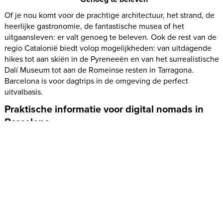
Of je nou komt voor de prachtige architectuur, het strand, de
heerlijke gastronomie, de fantastische musea of het
uitgaansleven: er valt genoeg te beleven. Ook de rest van de
regio Catalonië biedt volop mogelijkheden: van uitdagende
hikes tot aan skiën in de Pyreneeën en van het surrealistische
Dalí Museum tot aan de Romeinse resten in Tarragona.
Barcelona is voor dagtrips in de omgeving de perfect
uitvalbasis.
Praktische informatie voor digital nomads in
Barcelona
Vervoer in Barcelona
Hoewel Barcelona een gemiddeld grote stad is, lopen de
locals er veel. Veel van de highlights en wijken zijn eenvoudig
te voet te verkennen, van een wandeling langs de iconische
La Rambla tot het ontdekken van de charmante straatjes van El
Born en de Gotische wijk. En onderweg vergaap je je aan de
prachtige architectuur.
Als je gebruikt gaan maken van het ov: Barcelona heeft een