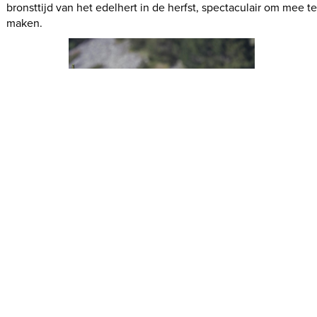
bronsttijd van het edelhert in de herfst, spectaculair om mee t
maken.
©Juan Giribet
5. Thematische wandelroutes
Een aanraden voor liefhebbers van natuur én cultuur: de
prachtige wandelroutes die cultuur en landschap verbinden.
De
Ruta del Cister
verbindt drie indrukwekkende cisterciënzer
kloosters: Santes Creus, Poblet en Vallbona de les Monges, in
de provincies Tarragona en Lleida. Je wandelt door
wijngaarden, olijfboomgaarden en kleine middeleeuwse
dorpen. De
Camí dels Bons Homes
loopt van de Sanctuaire de