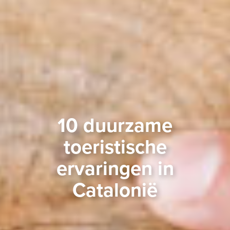
10 duurzame
toeristische
ervaringen in
Catalonië