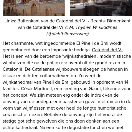
Links: Buitenkant van de Catedral del Vi - Rechts: Binnenkant
van de Catedral del Vi
© M. Thys en W. Gladines
(@dichtbijenverweg)
Het charmante, wat ingedommelde El Pinell de Brai wordt
gedomineerd door een imposante bodega:
Catedral del Vi
.
Het is een van de beroemde ‘wijnkathedralen’, modernistische
wijnhuizen die na de philloxera overal uit de grond rezen in
Catalonië. De Catalaanse wijnbouwers sloegen de handen in
elkaar en richtten coöperatieven op. Zo werd de
wijnkathedraal van Pinell de Brai gebouwd in opdracht van 14
families. César Martinell, een leerling van Gaudi, tekende voor
het concept. We zijn meteen erg onder de indruk van de
omvang van de bodega: een bakstenen gevel met ramen in de
vorm van wijnflessen met over heel de lengte humoristische
ceramische friezen. Behalve de omvang zijn het vooral de
statige gotische gewelven die ons doen denken aan een
échte kathedraal. Na een korte degustatie lunchen we met