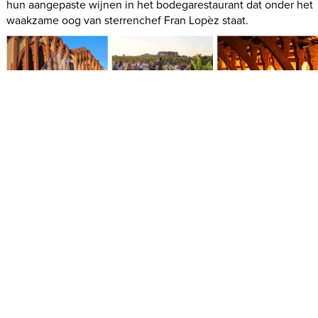
hun aangepaste wijnen in het bodegarestaurant dat onder het
waakzame oog van sterrenchef Fran Lopèz staat.
Links: De wijnkathedraal van Adernats - Midden: Cava
degustatie middenin de wijngaard van Adernats - Rechts:
Diner bovenop de wijntanks van Adernats
© M. Thys en W.
Gladines (@dichtbijenverweg)
In Nulles (Tarragona) bezoeken we nóg een meesterwerk van
Martinell: de wijnkathedraal van
Adernats
. Drie jaar nadat de
bodega in 1917 werd afgewerkt, zat de eerste wijn hier al in de
vaten. Vandaag wordt het meer dan 400 ha grote wijngebied
beheerd door tientallen partners. Middenin hun wijngaarden
krijgen we bij een cava degustatie de geschiedenis van de
wijnkathedraal en de druivenrassen uitgelegd. Tot onze grote
verrassing wordt ons een exclusief diner aangeboden boveno
de wijntanks in de wijnkathedraal. Op het menu staan typische