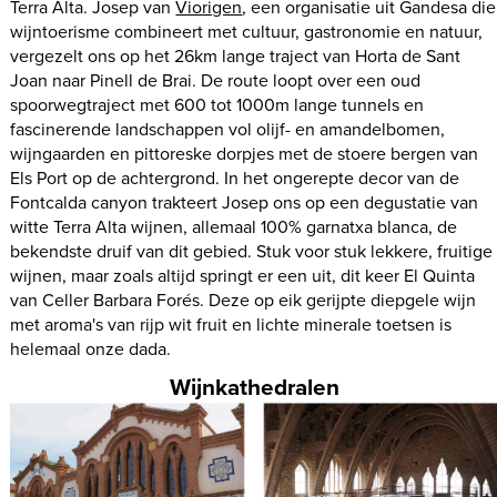
Terra Alta. Josep van
Viorigen
, een organisatie uit Gandesa die
wijntoerisme combineert met cultuur, gastronomie en natuur,
vergezelt ons op het 26km lange traject van Horta de Sant
Joan naar Pinell de Brai. De route loopt over een oud
spoorwegtraject met 600 tot 1000m lange tunnels en
fascinerende landschappen vol olijf- en amandelbomen,
wijngaarden en pittoreske dorpjes met de stoere bergen van
Els Port op de achtergrond. In het ongerepte decor van de
Fontcalda canyon trakteert Josep ons op een degustatie van
witte Terra Alta wijnen, allemaal 100% garnatxa blanca, de
bekendste druif van dit gebied. Stuk voor stuk lekkere, fruitige
wijnen, maar zoals altijd springt er een uit, dit keer El Quinta
van Celler Barbara Forés. Deze op eik gerijpte diepgele wijn
met aroma's van rijp wit fruit en lichte minerale toetsen is
helemaal onze dada.
Wijnkathedralen